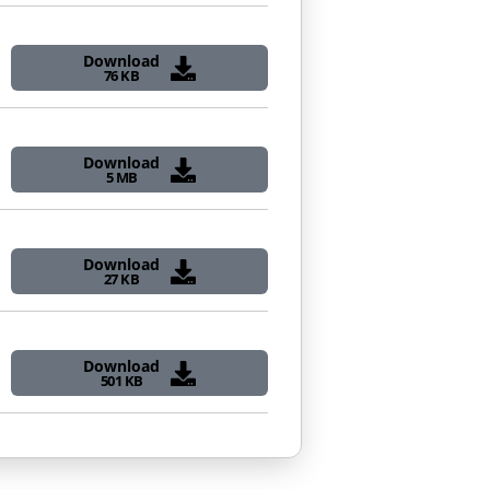
Download
76 KB
Download
5 MB
Download
27 KB
Download
501 KB