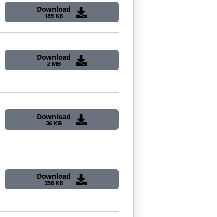
Download
185 KB
Download
2 MB
Download
26 KB
Download
256 KB