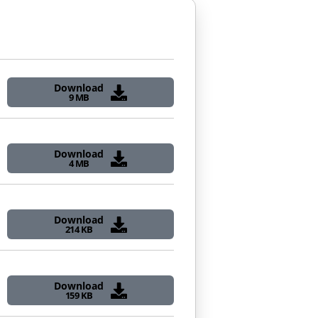
Download
9 MB
Download
4 MB
Download
214 KB
Download
159 KB