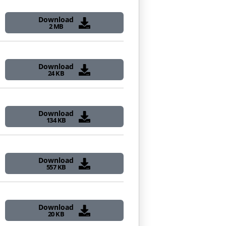
Download
2 MB
Download
24 KB
Download
134 KB
Download
557 KB
Download
20 KB