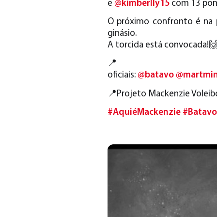
e
@kimberlly15
com 13 pon
O próximo confronto é na p
ginásio.
A torcida está convocada!
📍Pa
oficiais:
@batavo
@martmin
📍Projeto Mackenzie Voleibo
#AquiéMackenzie
#Batavo