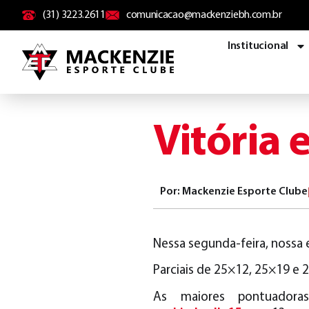
conteúdo
(31) 3223.2611
comunicacao@mackenziebh.com.br
Institucional
Vitória 
Por: Mackenzie Esporte Clube
Nessa segunda-feira, nossa 
Parciais de 25×12, 25×19 e 
As maiores pontuador