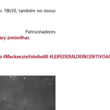
, às 18h30, também no nosso
dores
ary
@mimilhas
o
#MackenzieVoleibolIII
#LEIFEDERALDEINCENTIVOA