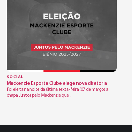
SOCIAL
Mackenzie Esporte Clube elege nova diretoria
Foi eleita na noite da última sexta-feira (07 de março) a
chapa Juntos pelo Mackenzie que...