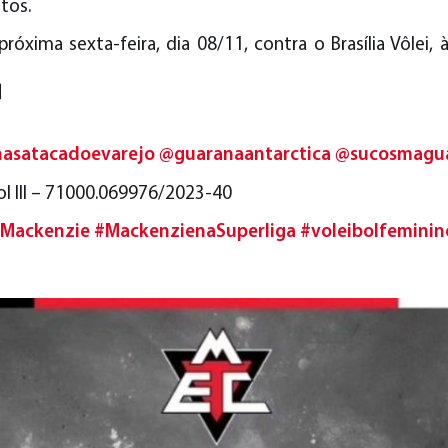
tos.
róxima sexta-feira, dia 08/11, contra o Brasília Vôlei

trocina
asatacadoevarejo
@guaranaantarctica
@sucosmagu
l III – 71000.069976/2023-40
Mackenzie
#MackenzienaSuperliga
#voleibolfeminin