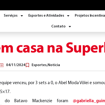
Serviços
Esportes e Atividades
Projetos Incentiv
Contato
em casa na Super
04/11/2024
Esportes
,
Notícia
equipe venceu, por 3 sets a 0, o Abel Moda Vôlei e somou
25×17.
as do Batavo Mackenzie foram
@gabriella_gui