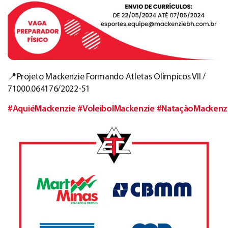
📍Projeto Mackenzie Formando Atletas Olímpicos VII /
71000.064176/2022-51
#AquiéMackenzie
#VoleibolMackenzie
#NataçãoMackenz