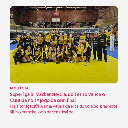
NOTÍCIA
Superliga B: Mackenzie/Cia. do Terno vence o
Curitiba no 1º jogo da semifinal
Haja coração!😅 A uma vitória da elite do voleibol brasileiro!
🏐 No primeiro jogo da semifinal da...