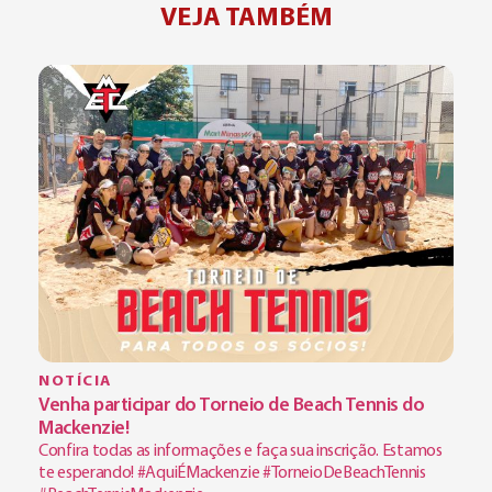
VEJA TAMBÉM
NOTÍCIA
Venha participar do Torneio de Beach Tennis do
Mackenzie!
Confira todas as informações e faça sua inscrição. Estamos
te esperando! #AquiÉMackenzie #TorneioDeBeachTennis