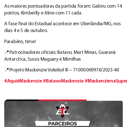
As maiores pontuadoras da partida foram: Gabiru com 14
pontos, Kimberlly e Aline com 11 cada.
A fase final do Estadual acontece em Uberlândia/MG, nos
dias 4 e 5 de outubro.
Parabéns, time!
📍Patrocinadores oficiais: Batavo, Mart Minas, Guaraná
Antarctica, Sucos Maguary e Mimilhas
📍Projeto Mackenzie Voleibol III – 71000.069976/2023-40
#AquiéMackenzie
#BatavoMackenzie
#MackenzienaSuper