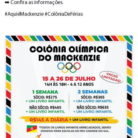
➡️ Confira as informações.
#AquiéMackenzie #ColôniaDeFérias