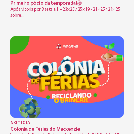
Primeiro pódio da temporada!🏐
Após vitória por 3 sets a 1 – 23×25 / 25×19 / 21×25 / 21×25
sobre...
NOTÍCIA
Colônia de Férias do Mackenzie