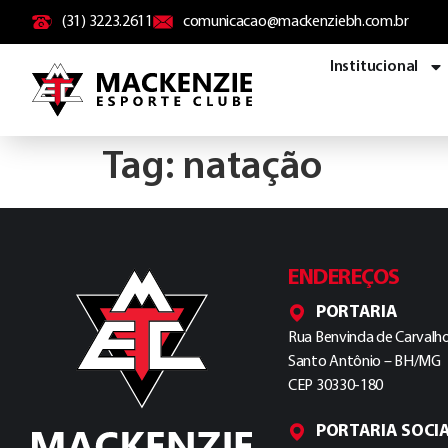
conteúdo
(31) 3223.2611
comunicacao@mackenziebh.com.br
Institucional
Tag:
natação
ENDEREÇOS
PORTARIA
Rua Benvinda de Carvalho
Santo Antônio – BH/MG
CEP 30330-180
PORTARIA SOCI