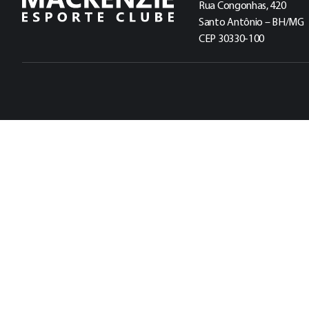
Rua Congonhas, 420
Santo Antônio – BH/MG
CEP 30330-100