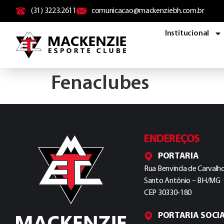
conteúdo
(31) 3223.2611
comunicacao@mackenziebh.com.br
Institucional
Fenaclubes
ENDEREÇOS
PORTARIA
Rua Benvinda de Carvalho
Santo Antônio – BH/MG
CEP 30330-180
PORTARIA SOCI