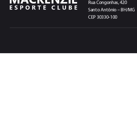
Rua Congonhas, 420
Santo Antônio – BH/MG
CEP 30330-100