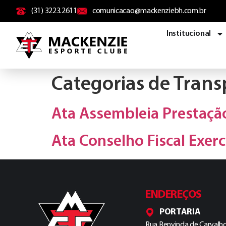
conteúdo
(31) 3223.2611
comunicacao@mackenziebh.com.br
Institucional
Categorias de Trans
Ata Assembleia Prestaçã
Ata Conselho Fiscal Exerc
ENDEREÇOS
PORTARIA
Rua Benvinda de Carvalho