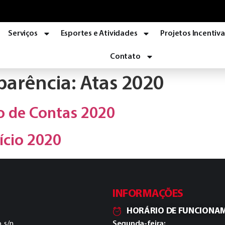
Serviços
Esportes e Atividades
Projetos Incentiv
Contato
parência:
Atas 2020
o de Contas 2020
ício 2020
INFORMAÇÕES
HORÁRIO DE FUNCIONA
, s/n
Segunda-feira: